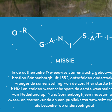
Zoeken
Zonnenburg 2
Organisatie
3512 NL Utrecht
+31 (0)30 820 1420
info@sonnenborgh.nl
MISSIE
In de authentieke 19e-eeuwse sterrenwacht, gebouw
bastion Sonnenborgh uit 1552, ontrafelden onderzoe
vroeger de samenstelling van de zon. Hier startte h
KNMI en stelden wetenschappers de eerste weerberic
van Nederland op. Nu is Sonnenborgh een museum o
weer- en sterrenkunde en een publiekssterrenwacht wa
als bezoeker op onderzoek gaat.