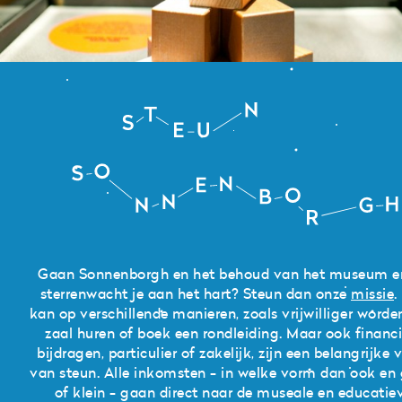
Zoeken
Zonnenburg 2
Steun
3512 NL Utrecht
Sonnenborgh
+31 (0)30 820 1420
info@sonnenborgh.nl
Gaan Sonnenborgh en het behoud van het museum e
sterrenwacht je aan het hart? Steun dan onze
missie
.
kan op verschillende manieren, zoals vrijwilliger worde
zaal huren of boek een rondleiding. Maar ook financi
bijdragen, particulier of zakelijk, zijn een belangrijke
van steun. Alle inkomsten - in welke vorm dan ook en 
of klein - gaan direct naar de museale en educatie