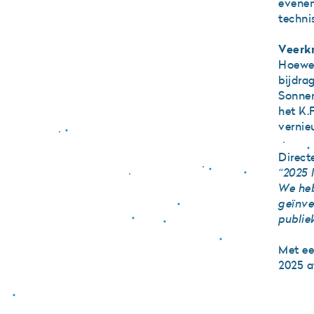
evenem
techni
Veerk
Hoewel
bijdra
Sonnen
het K.
vernie
Direct
“2025 l
We heb
geïnve
publie
Met ee
2025 a