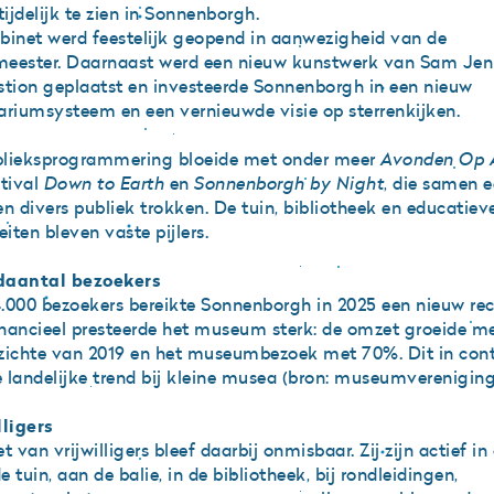
tijdelijk te zien in Sonnenborgh.
binet werd feestelijk geopend in aanwezigheid van de
eester. Daarnaast werd een nieuw kunstwerk van Sam Jen
stion geplaatst en investeerde Sonnenborgh in een nieuw
ariumsysteem en een vernieuwde visie op sterrenkijken.
lieksprogrammering bloeide met onder meer
Avonden Op 
stival
Down to Earth
en
Sonnenborgh by Night
, die samen 
en divers publiek trokken. De tuin, bibliotheek en educatiev
eiten bleven vaste pijlers.
daantal bezoekers
.000 bezoekers bereikte Sonnenborgh in 2025 een nieuw rec
nancieel presteerde het museum sterk: de omzet groeide m
zichte van 2019 en het museumbezoek met 70%. Dit in cont
 landelijke trend bij kleine musea (bron: museumvereniging
lligers
t van vrijwilligers bleef daarbij onmisbaar. Zij zijn actief in
 tuin, aan de balie, in de bibliotheek, bij rondleidingen,