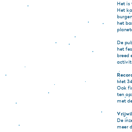
Het is 
Het ka
burgem
het ba
planet
De pub
het fe
breed 
activit
Recor
Met 34
Ook fi
ten op
met de
Vrijwi
De inze
meer de