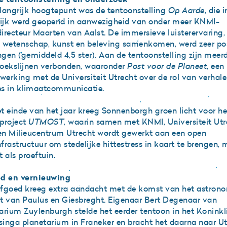
langrijk hoogtepunt was de tentoonstelling
Op Aarde
, die i
lijk werd geopend in aanwezigheid van onder meer KNMI-
irecteur Maarten van Aalst. De immersieve luisterervaring,
 wetenschap, kunst en beleving samenkomen, werd zeer pos
gen (gemiddeld 4,5 ster). Aan de tentoonstelling zijn meer
oekslijnen verbonden, waaronder
Post voor de Planeet
, een
erking met de Universiteit Utrecht over de rol van verhale
s in klimaatcommunicatie.
t einde van het jaar kreeg Sonnenborgh groen licht voor he
roject
UTMOST
, waarin samen met KNMI, Universiteit Utr
n Milieucentrum Utrecht wordt gewerkt aan een open
frastructuur om stedelijke hittestress in kaart te brengen, 
 als proeftuin.
ed en vernieuwing
fgoed kreeg extra aandacht met de komst van het astron
t van Paulus en Giesbreght. Eigenaar Bert Degenaar van
arium Zuylenburgh stelde het eerder tentoon in het Koninkl
isinga planetarium in Franeker en bracht het daarna naar Ut