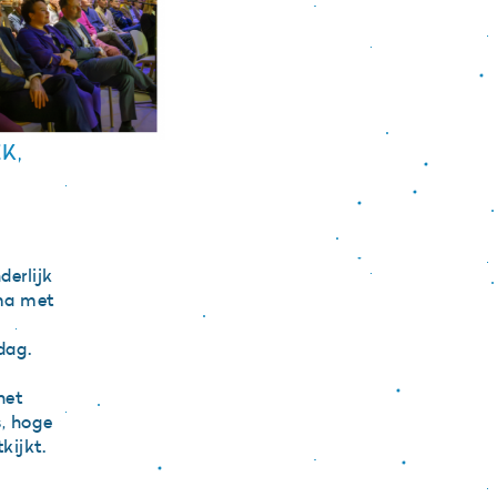
K,
s.
erlijk
mma met
dag.
het
s, hoge
kijkt.