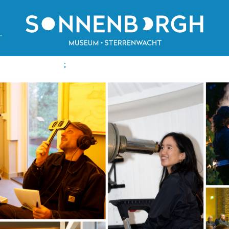
e
Zonnenburg 2
onstellingen
3512 NL Utrecht
kersinformatie
+31 (0)30 820 1420
da
info@sonnenborgh.nl
ren
Verhuur:
info@qeet.nl
wijs
dinsdag t/m vrijdag:
uur
11.00 - 17.00 uur
sh