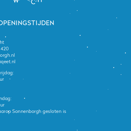
 OPENINGSTIJDEN
ht
1420
orgh.nl
qeet.nl
rijdag:
ur
ndag:
uur
arop Sonnenborgh gesloten is