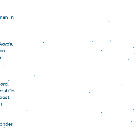
nen in
Aarde
,
een
e
ord.
et 47%
rast
).
 onder