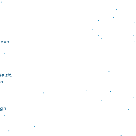
 van
e zit.
en
rgh