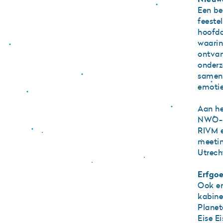
Een be
feeste
hoofdd
waarin
ontvan
onderz
samenw
emotie
Aan he
NWO-p
RIVM e
meetin
Utrecht
Erfgo
Ook er
kabine
Planet
Eise E