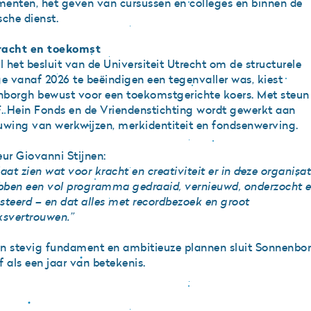
enten, het geven van cursussen en colleges en binnen de
sche dienst.
racht en toekomst
 het besluit van de Universiteit Utrecht om de structurele
ge vanaf 2026 te beëindigen een tegenvaller was, kiest
borgh bewust voor een toekomstgerichte koers. Met steun
F. Hein Fonds en de Vriendenstichting wordt gewerkt aan
uwing van werkwijzen, merkidentiteit en fondsenwerving.
eur Giovanni Stijnen:
aat zien wat voor kracht en creativiteit er in deze organisati
ben een vol programma gedraaid, vernieuwd, onderzocht 
steerd – en dat alles met recordbezoek en groot
ksvertrouwen.”
n stevig fundament en ambitieuze plannen sluit Sonnenbo
f als een jaar van betekenis.