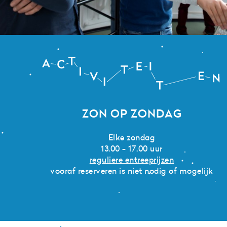
Zoeken
Zonnenburg 2
Activiteiten
3512 NL Utrecht
+31 (0)30 820 1420
info@sonnenborgh.nl
ZON OP ZONDAG
Elke zondag
13.00 - 17.00 uur
reguliere entreeprijzen
vooraf reserveren is niet nodig of mogelijk