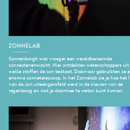
ZONNELAB
Sonnenborgh was vroeger een wereldberoemde
zonnesterrenwacht. Hier ontdekten wetenschappers uit
welke stoffen de zon bestaat. Daarvoor gebruikten ze 
enorme zonnetelescoop. In het Zonnelab zie je hoe het l
van de zon uiteengerafeld werd in de kleuren van de
regenboog en wat je daarmee te weten kunt komen.