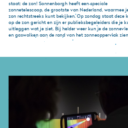
staat: de zon! Sonnenborgh heeft een speciale
zonnetelescoop, de grootste van Nederland, waarmee j
zon rechtstreeks kunt bekijken. Op zondag staat deze k
op de zon gericht en zijn er publieksbegeleiders die je 
uitleggen wat je ziet. Bij helder weer kun je de zonnevl
en gaswolken aan de rand van het zonneoppervlak zie