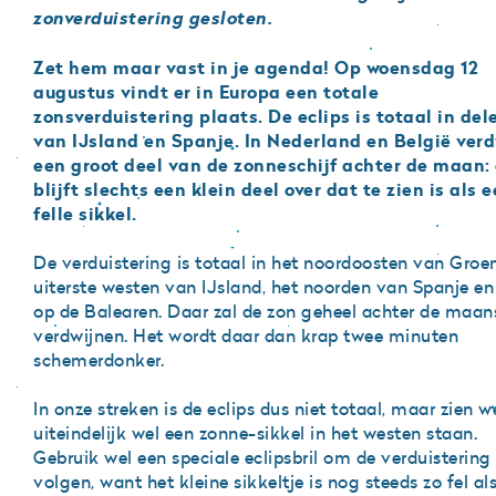
zonverduistering gesloten.
Zoeken
Zet hem maar vast in je agenda! Op woensdag 12
augustus vindt er in Europa een totale
Zonnenburg 2
zonsverduistering plaats. De eclips is totaal in del
van IJsland en Spanje. In Nederland en België verd
3512 NL Utrecht
een groot deel van de zonneschijf achter de maan: 
+31 (0)30 820 1420
blijft slechts een klein deel over dat te zien is als 
felle sikkel.
info@sonnenborgh.nl
De verduistering is totaal in het noordoosten van Groe
uiterste westen van IJsland, het noorden van Spanje en
op de Balearen. Daar zal de zon geheel achter de maans
verdwijnen. Het wordt daar dan krap twee minuten
schemerdonker.
In onze streken is de eclips dus niet totaal, maar zien w
uiteindelijk wel een zonne-sikkel in het westen staan.
Gebruik wel een speciale eclipsbril om de verduistering
volgen, want het kleine sikkeltje is nog steeds zo fel al