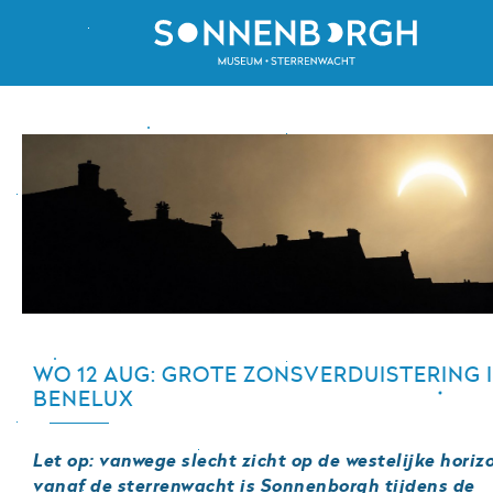
Naar
hoofdinhoud
Home
Tentoonstellingen
Bezoekersinformatie
Agenda
Kinderen
Onderwijs
WO 12 AUG: GROTE ZONSVERDUISTERING 
Zaalhuur
BENELUX
English
Steun Sonnenborgh
Let op: vanwege slecht zicht op de westelijke horiz
vanaf de sterrenwacht is Sonnenborgh tijdens de