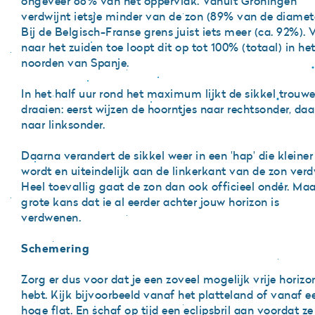
ongeveer 88% van het oppervlak. Vanuit Groningen
verdwijnt ietsje minder van de zon (89% van de diamete
Bij de Belgisch-Franse grens juist iets meer (ca. 92%). 
naar het zuiden toe loopt dit op tot 100% (totaal) in he
noorden van Spanje.
In het half uur rond het maximum lijkt de sikkel trouwe
draaien: eerst wijzen de hoorntjes naar rechtsonder, da
naar linksonder.
Daarna verandert de sikkel weer in een 'hap' die kleiner
wordt en uiteindelijk aan de linkerkant van de zon verd
Heel toevallig gaat de zon dan ook officieel onder. Maa
grote kans dat ie al eerder achter jouw horizon is
verdwenen.
Schemering
Zorg er dus voor dat je een zoveel mogelijk vrije horizo
hebt. Kijk bijvoorbeeld vanaf het platteland of vanaf e
hoge flat. En schaf op tijd een eclipsbril aan voordat ze 